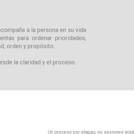
acompaña a la persona en su vida
entas para ordenar prioridades,
d, orden y propósito.
sde la claridad y el proceso.
Un proceso por etapas, no sesiones aisl