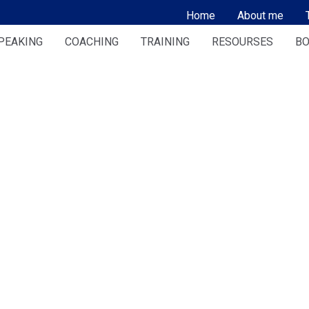
Home
About me
PEAKING
COACHING
TRAINING
RESOURSES
BO
A CON CLARIDAD, ORD
PROPÓ
ía 1–a–1 para líderes, empresarios
esionales que desean
azgo y sus decisiones en la etapa que
viviendo.