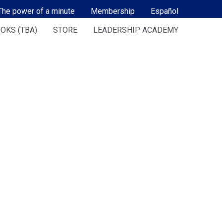
The power of a minute
Membership
Español
OKS (TBA)
STORE
LEADERSHIP ACADEMY
EN Y
SITO
 y
 están